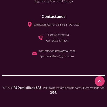
Seguridad y Salud en el Trabajo
Contáctanos
Dirección: Carrera 38 # 18 - 90 Pasto
Tel: (032)7360374
Cel: 3013434354
contratacionipsd@gmail.com
ipsdomiciliaria@gmail.com
©2024
IPS Domiciliaria SAS
|
Política de tratamiento de datos
| Desarrollado por